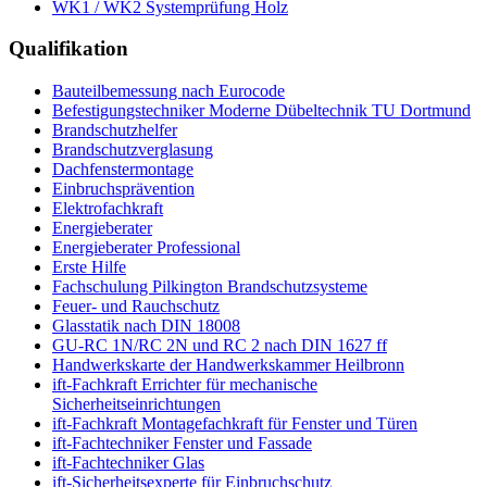
WK1 / WK2 Systemprüfung Holz
Qualifikation
Bauteilbemessung nach Eurocode
Befestigungstechniker Moderne Dübeltechnik TU Dortmund
Brandschutzhelfer
Brandschutzverglasung
Dachfenstermontage
Einbruchsprävention
Elektrofachkraft
Energieberater
Energieberater Professional
Erste Hilfe
Fachschulung Pilkington Brandschutzsysteme
Feuer- und Rauchschutz
Glasstatik nach DIN 18008
GU-RC 1N/RC 2N und RC 2 nach DIN 1627 ff
Handwerkskarte der Handwerkskammer Heilbronn
ift-Fachkraft Errichter für mechanische
Sicherheitseinrichtungen
ift-Fachkraft Montagefachkraft für Fenster und Türen
ift-Fachtechniker Fenster und Fassade
ift-Fachtechniker Glas
ift-Sicherheitsexperte für Einbruchschutz