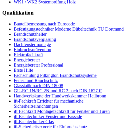
WK1 / WK2 Systemprüfung Holz
Qualifikation
Bauteilbemessung nach Eurocode
Befestigungstechniker Moderne Dübeltechnik TU Dortmund
Brandschutzhelfer
Brandschutzverglasung
Dachfenstermontage
Einbruchsprävention
Elektrofachkraft
Energieberater
Energieberater Professional
Erste Hilfe
Fachschulung Pilkington Brandschutzsysteme
Feuer- und Rauchschutz
Glasstatik nach DIN 18008
GU-RC 1N/RC 2N und RC 2 nach DIN 1627 ff
Handwerkskarte der Handwerkskammer Heilbronn
ift-Fachkraft Errichter für mechanische
Sicherheitseinrichtungen
ift-Fachkraft Montagefachkraft für Fenster und Türen
ift-Fachtechniker Fenster und Fassade
ift-Fachtechniker Glas
ift-Sicherheitsexperte für Einbruchschutz