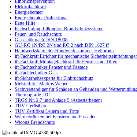
Einbruchsprävention
Elektrofachkraft
Energieberater
Energieberater Professional
Erste Hilfe
Fachschulung Pilkington Brandschutzsysteme
Feuer- und Rauchschutz
Glasstatik nach DIN 18008
GU-RC 1N/RC 2N und RC 2 nach DIN 1627 ff
Handwerkskarte der Handwerkskammer Heilbronn
ift-Fachkraft Errichter für mechanische Sicherheitseinrichtunge
ift-Fachkraft Montagefachkraft für Fenster und Türen
ift-Fachtechniker Fenster und Fassade
ift-Fachtechniker Glas
ift-Sicherheitsexperte für Einbruchschutz
Meisterbrief Markus Weber
Sachverständiger für Schäden an Gebäuden und Wertermittlun
Thermografie ITC
TRGS Nr. 2.7 und Anlage 5 (Asbestarbeiten)
TÜV Gerüstbau
TÜV Zertifikat Leitern und Tritte
Wärmebrücken bei Fenstern und Fassaden
Wicona Brandschutz