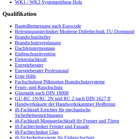
WK1 / WK2 Systemprüfung Holz
Qualifikation
Bauteilbemessung nach Eurocode
Befestigungstechniker Moderne Dübeltechnik TU Dortmund
Brandschutzhelfer
Brandschutzverglasung
Dachfenstermontage
Einbruchsprävention
Elektrofachkraft
Energieberater
Energieberater Professional
Erste Hilfe
Fachschulung Pilkington Brandschutzsysteme
Feuer- und Rauchschutz
Glasstatik nach DIN 18008
GU-RC 1N/RC 2N und RC 2 nach DIN 1627 ff
Handwerkskarte der Handwerkskammer Heilbronn
ift-Fachkraft Errichter für mechanische
Sicherheitseinrichtungen
ift-Fachkraft Montagefachkraft für Fenster und Türen
ift-Fachtechniker Fenster und Fassade
ift-Fachtechniker Glas
ift-Sicherheitsexperte für Einbruchschutz