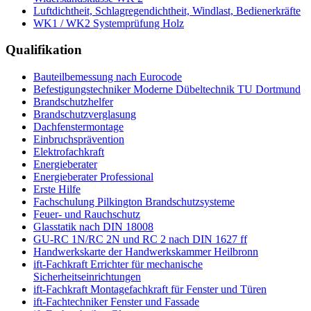
Luftdichtheit, Schlagregendichtheit, Windlast, Bedienerkräfte
WK1 / WK2 Systemprüfung Holz
Qualifikation
Bauteilbemessung nach Eurocode
Befestigungstechniker Moderne Dübeltechnik TU Dortmund
Brandschutzhelfer
Brandschutzverglasung
Dachfenstermontage
Einbruchsprävention
Elektrofachkraft
Energieberater
Energieberater Professional
Erste Hilfe
Fachschulung Pilkington Brandschutzsysteme
Feuer- und Rauchschutz
Glasstatik nach DIN 18008
GU-RC 1N/RC 2N und RC 2 nach DIN 1627 ff
Handwerkskarte der Handwerkskammer Heilbronn
ift-Fachkraft Errichter für mechanische
Sicherheitseinrichtungen
ift-Fachkraft Montagefachkraft für Fenster und Türen
ift-Fachtechniker Fenster und Fassade