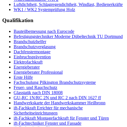
Luftdichtheit, Schlagregendichtheit, Windlast, Bedienerkräfte
WK1 / WK2 Systemprüfung Holz
Qualifikation
Bauteilbemessung nach Eurocode
Befestigungstechniker Moderne Dübeltechnik TU Dortmund
Brandschutzhelfer
Brandschutzverglasung
Dachfenstermontage
Einbruchsprävention
Elektrofachkraft
Energieberater
Energieberater Professional
Erste Hilfe
Fachschulung Pilkington Brandschutzsysteme
Feuer- und Rauchschutz
Glasstatik nach DIN 18008
GU-RC 1N/RC 2N und RC 2 nach DIN 1627 ff
Handwerkskarte der Handwerkskammer Heilbronn
ift-Fachkraft Errichter für mechanische
Sicherheitseinrichtungen
ift-Fachkraft Montagefachkraft für Fenster und Türen
ift-Fachtechniker Fenster und Fassade