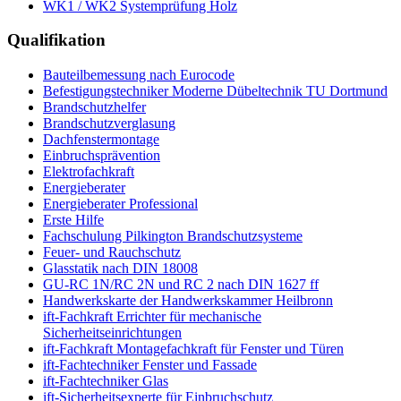
WK1 / WK2 Systemprüfung Holz
Qualifikation
Bauteilbemessung nach Eurocode
Befestigungstechniker Moderne Dübeltechnik TU Dortmund
Brandschutzhelfer
Brandschutzverglasung
Dachfenstermontage
Einbruchsprävention
Elektrofachkraft
Energieberater
Energieberater Professional
Erste Hilfe
Fachschulung Pilkington Brandschutzsysteme
Feuer- und Rauchschutz
Glasstatik nach DIN 18008
GU-RC 1N/RC 2N und RC 2 nach DIN 1627 ff
Handwerkskarte der Handwerkskammer Heilbronn
ift-Fachkraft Errichter für mechanische
Sicherheitseinrichtungen
ift-Fachkraft Montagefachkraft für Fenster und Türen
ift-Fachtechniker Fenster und Fassade
ift-Fachtechniker Glas
ift-Sicherheitsexperte für Einbruchschutz