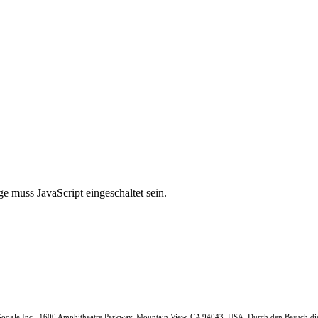
e muss JavaScript eingeschaltet sein.
n Google Inc., 1600 Amphitheatre Parkway, Mountain View, CA 94043, USA. Durch den Besuch di