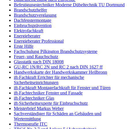
Befestigungstechniker Moderne Dübeltechnik TU Dortmund
Brandschutzhelfer
Brandschutzverglasung
Dachfenstermontage
Einbruchsprävention
Elektrofachkraft
Energieberater
Energieberater Professional
Erste Hilfe
Fachschulung Pilkington Brandschutzsysteme
Feuer- und Rauchschutz
Glasstatik nach DIN 18008
GU-RC 1N/RC 2N und RC 2 nach DIN 1627 ff
Handwerkskarte der Handwerkskammer Heilbronn
ift-Fachkraft Errichter für mechanische
Sicherheitseinrichtungen
ift-Fachkraft Montagefachkraft für Fenster und Türen
ift-Fachtechniker Fenster und Fassade
ift-Fachtechniker Glas
ift-Sicherheitsexperte für Einbruchschutz
Meisterbrief Markus Weber
Sachverständiger für Schäden an Gebäuden und
Wertermittlung
Thermografie ITC